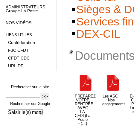
Sièges & 
ADMINISTRATEURS
Groupe La Poste
Services fi
NOS VIDÉOS
DEX-CIL
LIENS UTILES
Confédération
F3C CFDT
Documents 
CFDT CDC
URI IDF
Rechercher sur le site
PRÉPAREZ
Les ASC
El
VOTRE
: Nos
C
Rechercher sur Google
RENTRÉE
engagements
P
AVEC
L
LA
e
CFDT(La
Poste
- (…)