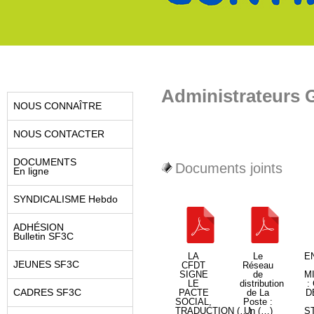
Administrateurs 
NOUS CONNAÎTRE
NOUS CONTACTER
DOCUMENTS
Documents joints
En ligne
SYNDICALISME Hebdo
ADHÉSION
Bulletin SF3C
LA
Le
E
JEUNES SF3C
CFDT
Réseau
SIGNE
de
M
LE
distribution
:
CADRES SF3C
PACTE
de La
D
SOCIAL,
Poste :
TRADUCTION (…)
Un (…)
S