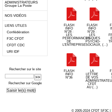
ADMINISTRATEURS
Groupe La Poste
NOS VIDÉOS
FLASH
FLASH
F
LIENS UTILES
INFO
INFO
I
N°28 :
N°29 :
Confédération
LES
LES
F
PERFORMANCES
RISQUES
F3C CFDT
DE
PSYCHO-
TR
L'ENTREPRISE
SOCIAUX, (…)
CFDT CDC
URI IDF
Rechercher sur le site
FLASH
LA
F
INFO
LETTRE
N°36
DE VOS
ADMINISTRATE
Rechercher sur Google
CFDT
AU (…)
© 2005-2024 CFDT SF3C |